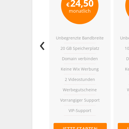
24,50
€
monatlich
‹
Unbegrenzte Bandbreite
Unbe
20 GB Speicherplatz
10
Domain verbinden
D
Keine Wix Werbung
K
2 Videostunden
Werbegutscheine
Vorrangiger Support
VIP-Support