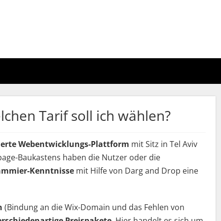
chen Tarif soll ich wählen?
ierte Webentwicklungs-Plattform
mit Sitz in Tel Aviv
epage-Baukastens haben die Nutzer oder die
ammier-Kenntnisse
mit Hilfe von Darg and Drop eine
n
(Bindung an die Wix-Domain und das Fehlen von
erschiedenartige Preispakete
. Hier handelt es sich um