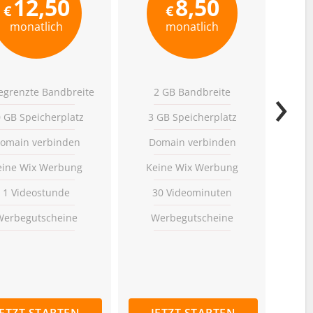
12,50
8,50
€
€
monatlich
monatlich
›
grenzte Bandbreite
2 GB Bandbreite
 GB Speicherplatz
3 GB Speicherplatz
500
omain verbinden
Domain verbinden
D
eine Wix Werbung
Keine Wix Werbung
W
1 Videostunde
30 Videominuten
Werbegutscheine
Werbegutscheine