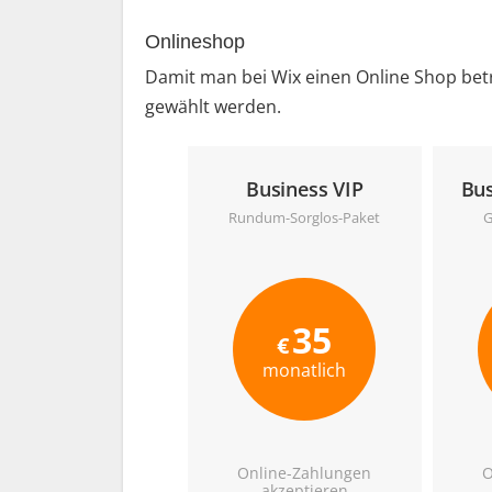
Onlineshop
Damit man bei Wix einen Online Shop betr
gewählt werden.
Business VIP
Bus
Rundum-Sorglos-Paket
G
35
€
monatlich
Online-Zahlungen
O
akzeptieren