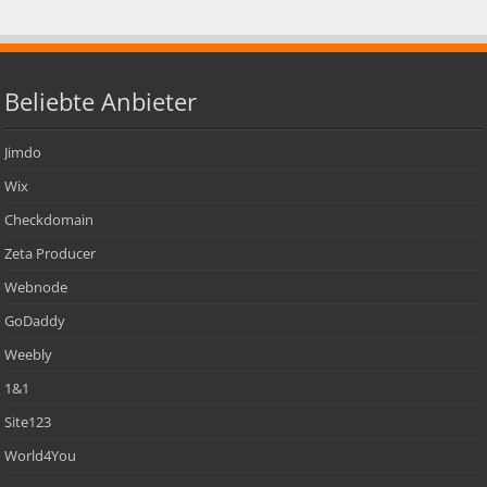
Beliebte Anbieter
Jimdo
Wix
Checkdomain
Zeta Producer
Webnode
GoDaddy
Weebly
1&1
Site123
World4You