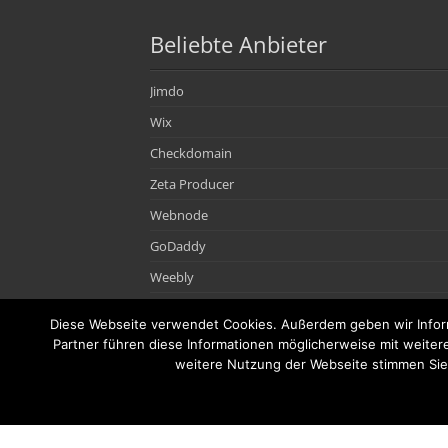
Beliebte Anbieter
Jimdo
Wix
Checkdomain
Zeta Producer
Webnode
GoDaddy
Weebly
1&1
Diese Webseite verwendet Cookies. Außerdem geben wir Inform
Site123
Partner führen diese Informationen möglicherweise mit weiter
weitere Nutzung der Webseite stimmen Sie 
World4You